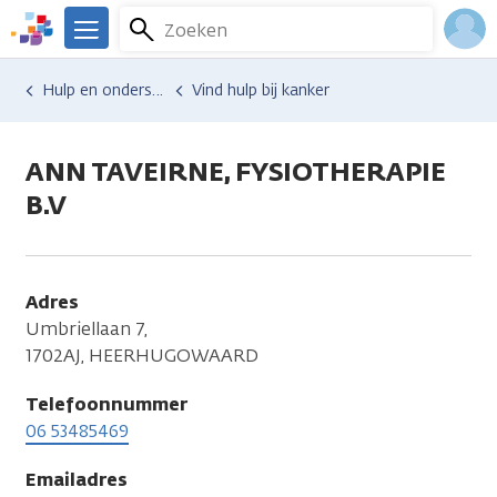
Overslaan
Zoeken
Menu
en
We
naar
zijn
Inlo
Hulp en ondersteuning
Vind hulp bij kanker
de
er
Acco
inhoud
voor
gaan
je.
ANN TAVEIRNE, FYSIOTHERAPIE
Kanker.nl
B.V
Adres
Umbriellaan 7,
1702AJ, HEERHUGOWAARD
Telefoonnummer
06 53485469
Emailadres