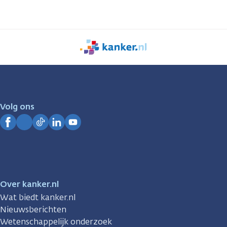
We
zijn
er
voor
je.
Volg ons
Kanker.nl
Facebook
Instagram
TikTok
LinkedIn
YouTube
Over kanker.nl
Wat biedt kanker.nl
Nieuwsberichten
Wetenschappelijk onderzoek