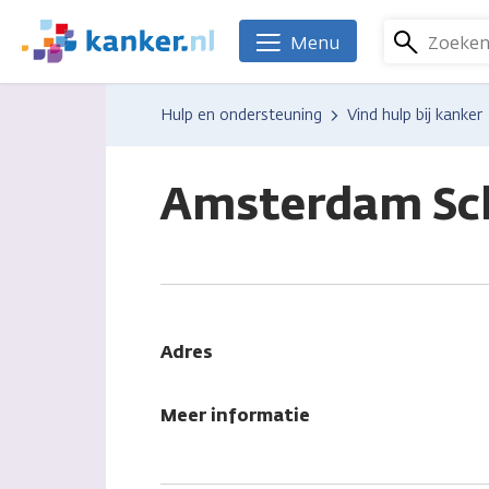
Overslaan
en
Zoeke
Menu
We
naar
zijn
de
er
Hulp en ondersteuning
Vind hulp bij kanker
inhoud
voor
gaan
je.
Kanker.nl
Amsterdam Sch
Adres
Meer informatie