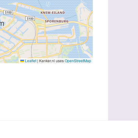
Leaflet
|
Kanker.nl uses
OpenStreetMap