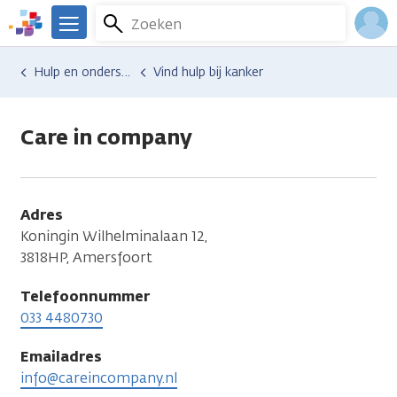
Overslaan
Zoeken
Menu
en
We
naar
zijn
Inlo
Hulp en ondersteuning
Vind hulp bij kanker
de
er
Acco
inhoud
voor
gaan
je.
Care in company
Kanker.nl
Adres
Koningin Wilhelminalaan 12,
3818HP, Amersfoort
Telefoonnummer
033 4480730
Emailadres
info@careincompany.nl