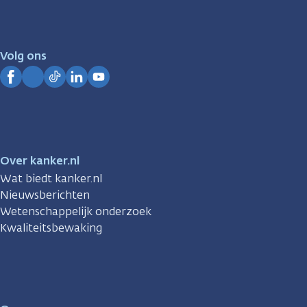
er
voor
je.
Volg ons
Kanker.nl
Facebook
Instagram
TikTok
LinkedIn
YouTube
Over kanker.nl
Wat biedt kanker.nl
Nieuwsberichten
Wetenschappelijk onderzoek
Kwaliteitsbewaking