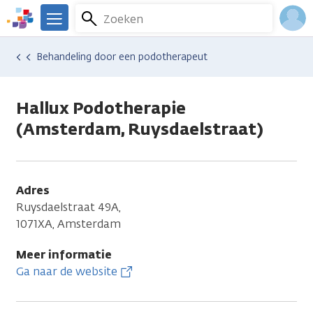
Overslaan
Zoeken
Menu
en
We
naar
zijn
Inlo
Hulp en ondersteuning
Vind hulp bij kanker
Energie en bewegen
Sport en bewegen
Behandeling door een podotherapeut
de
er
Acco
inhoud
voor
gaan
je.
Hallux Podotherapie
Kanker.nl
(Amsterdam, Ruysdaelstraat)
Adres
Ruysdaelstraat 49A,
1071XA, Amsterdam
Meer informatie
Ga naar de website