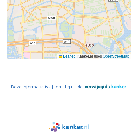
Leaflet
|
Kanker.nl uses
OpenStreetMap
Deze informatie is afkomstig uit de
We
zijn