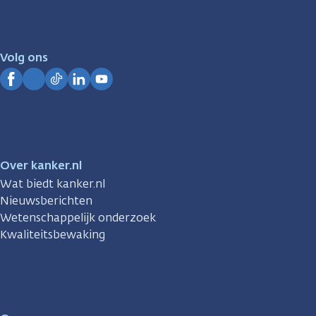
er
voor
je.
Volg ons
Kanker.nl
Facebook
Instagram
TikTok
LinkedIn
YouTube
Over kanker.nl
Wat biedt kanker.nl
Nieuwsberichten
Wetenschappelijk onderzoek
Kwaliteitsbewaking