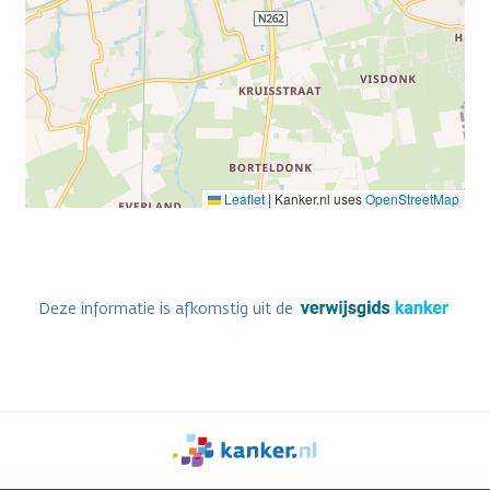
Leaflet
|
Kanker.nl uses
OpenStreetMap
Deze informatie is afkomstig uit de
We
zijn