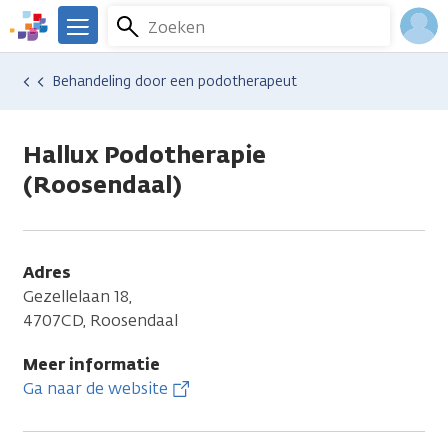
Overslaan
Zoeken
Menu
en
We
naar
zijn
Inlo
Hulp en ondersteuning
Vind hulp bij kanker
Energie en bewegen
Sport en bewegen
Behandeling door een podotherapeut
de
er
Acco
inhoud
voor
gaan
je.
Hallux Podotherapie
Kanker.nl
(Roosendaal)
Adres
Gezellelaan 18,
4707CD, Roosendaal
Meer informatie
Ga naar de website