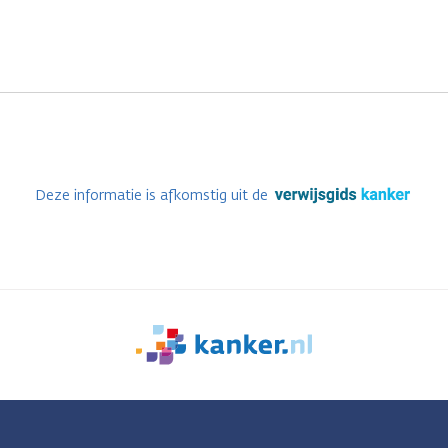
Deze informatie is afkomstig uit de
We
zijn
er
voor