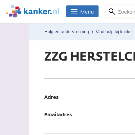
Overslaan
en
Zoeke
Menu
We
naar
zijn
de
er
Hulp en ondersteuning
Vind hulp bij kanker
inhoud
voor
gaan
je.
Kanker.nl
ZZG HERSTEL
Adres
Emailadres