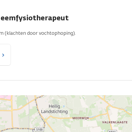
deemfysiotherapeut
em (klachten door vochtophoping).