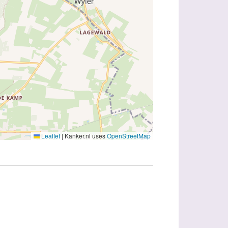
Leaflet
|
Kanker.nl uses
OpenStreetMap