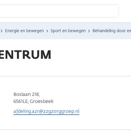
n
Energie en bewegen
Sport en bewegen
Behandeling door e
CENTRUM
Boslaan 218,
6561LE, Groesbeek
afdeling.azr@zzgzorggroep.nl