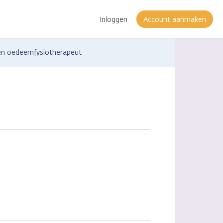
Inloggen
Account aanmaken
en oedeemfysiotherapeut