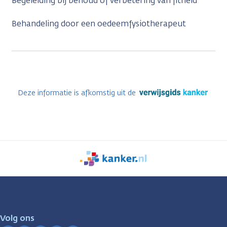
Begeleiding bij behoud of verbetering van fitheid
Behandeling door een oedeemfysiotherapeut
Deze informatie is afkomstig uit de
We
zijn
er
voor
je.
Volg ons
Kanker.nl