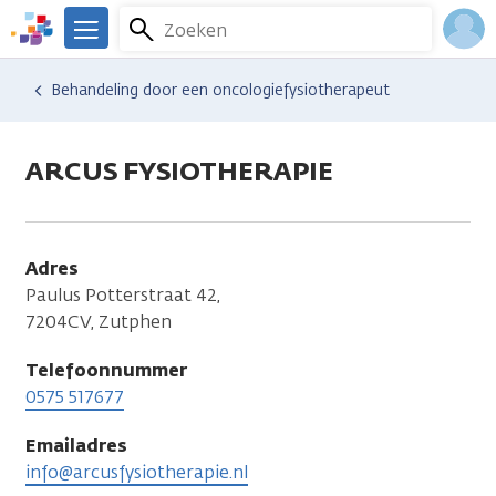
Overslaan
Zoeken
Menu
en
We
naar
zijn
Inlo
Hulp en ondersteuning
Vind hulp bij kanker
Energie en bewegen
Sport en bewegen
Behandeling door een oncologiefysiotherapeut
de
er
Acco
inhoud
voor
gaan
je.
ARCUS FYSIOTHERAPIE
Kanker.nl
Adres
Paulus Potterstraat 42,
7204CV, Zutphen
Telefoonnummer
0575 517677
Emailadres
info@arcusfysiotherapie.nl