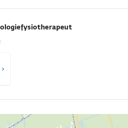
cologiefysiotherapeut
.