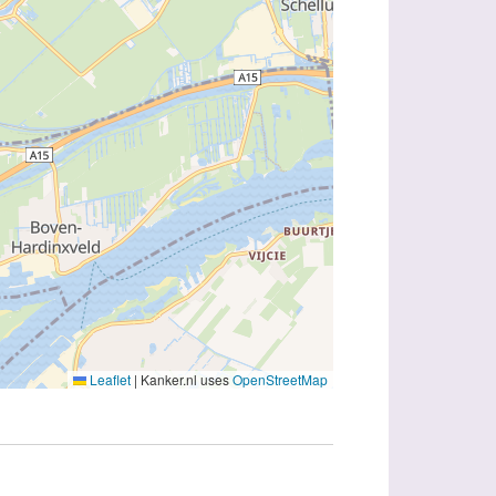
Leaflet
|
Kanker.nl uses
OpenStreetMap