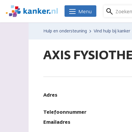
Overslaan
en
Zoeke
Menu
We
naar
zijn
de
er
Hulp en ondersteuning
Vind hulp bij kanker
inhoud
voor
gaan
je.
Kanker.nl
AXIS FYSIOTH
Adres
Telefoonnummer
Emailadres