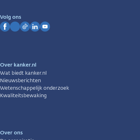
voor
je.
Volg ons
Kanker.nl
Facebook
Instagram
TikTok
LinkedIn
YouTube
Over kanker.nl
Wat biedt kanker.nl
Nieuwsberichten
Wetenschappelijk onderzoek
Kwaliteitsbewaking
Over ons