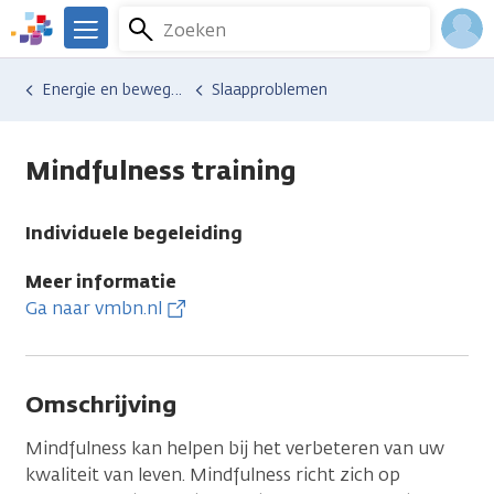
Overslaan
Zoeken
Menu
en
We
naar
zijn
Inlo
Hulp en ondersteuning
Vind hulp bij kanker
Energie en bewegen
Slaapproblemen
de
er
Acco
inhoud
voor
gaan
je.
Mindfulness training
Kanker.nl
Individuele begeleiding
Meer informatie
Ga naar vmbn.nl
Omschrijving
Mindfulness kan helpen bij het verbeteren van uw
kwaliteit van leven. Mindfulness richt zich op