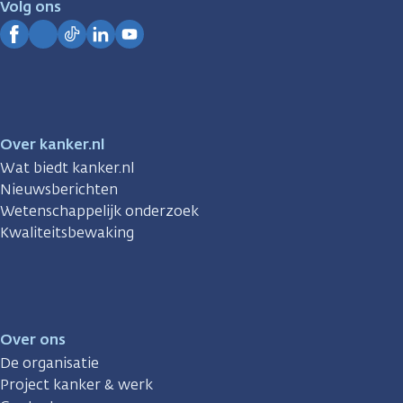
Volg ons
Kanker.nl
Facebook
Instagram
TikTok
LinkedIn
YouTube
Over kanker.nl
Wat biedt kanker.nl
Nieuwsberichten
Wetenschappelijk onderzoek
Kwaliteitsbewaking
Over ons
De organisatie
Project kanker & werk