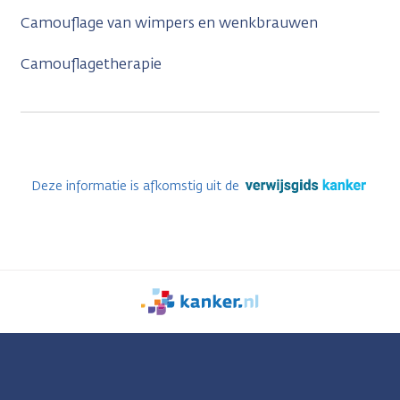
Camouflage van wimpers en wenkbrauwen
Camouflagetherapie
Deze informatie is afkomstig uit de
We
zijn
er
voor
je.