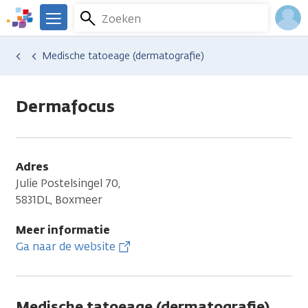
Overslaan
Zoeken
Menu
en
We
naar
zijn
Inlo
Hulp en ondersteuning
Vind hulp bij kanker
Uiterlijke veranderingen
Huidproblemen
Medische tatoeage (dermatografie)
de
er
Acco
inhoud
voor
gaan
je.
Dermafocus
Kanker.nl
Adres
Julie Postelsingel 70,
5831DL, Boxmeer
Meer informatie
Ga naar de website
Medische tatoeage (dermatografie)