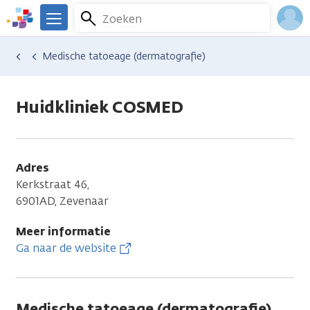
Overslaan
Zoeken
Menu
en
We
naar
zijn
Inlo
Hulp en ondersteuning
Vind hulp bij kanker
Uiterlijke veranderingen
Huidproblemen
Medische tatoeage (dermatografie)
de
er
Acco
inhoud
voor
gaan
je.
Huidkliniek COSMED
Kanker.nl
Adres
Kerkstraat 46,
6901AD, Zevenaar
Meer informatie
Ga naar de website
Medische tatoeage (dermatografie)