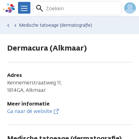
Overslaan
Zoeken
Menu
en
We
naar
zijn
Inlo
Hulp en ondersteuning
Vind hulp bij kanker
Uiterlijke veranderingen
Huidproblemen
Medische tatoeage (dermatografie)
de
er
Acco
inhoud
voor
gaan
je.
Dermacura (Alkmaar)
Kanker.nl
Adres
Kennemerstraatweg 11,
1814GA, Alkmaar
Meer informatie
Ga naar de website
Medische tatoeage (dermatografie)