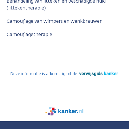
Behandeling van litteken en beschadigde huid
(littekentherapie)
Camouflage van wimpers en wenkbrauwen
Camouflagetherapie
Deze informatie is afkomstig uit de
We
zijn
er