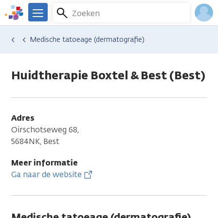
Overslaan
Zoeken
Menu
en
We
naar
zijn
Inlo
Hulp en ondersteuning
Vind hulp bij kanker
Uiterlijke veranderingen
Huidproblemen
Medische tatoeage (dermatografie)
de
er
Acco
inhoud
voor
gaan
je.
Huidtherapie Boxtel & Best (Best)
Kanker.nl
Adres
Oirschotseweg 68,
5684NK, Best
Meer informatie
Ga naar de website
Medische tatoeage (dermatografie)