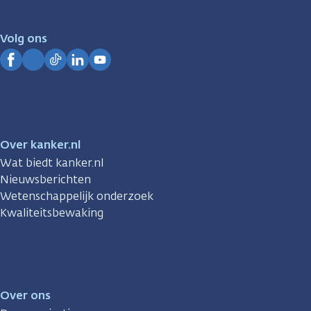
voor
je.
Volg ons
Kanker.nl
Facebook
Instagram
TikTok
LinkedIn
YouTube
Over kanker.nl
Wat biedt kanker.nl
Nieuwsberichten
Wetenschappelijk onderzoek
Kwaliteitsbewaking
Over ons