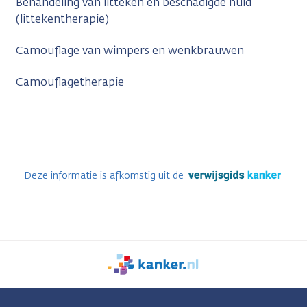
Behandeling van litteken en beschadigde huid
(littekentherapie)
Camouflage van wimpers en wenkbrauwen
Camouflagetherapie
Deze informatie is afkomstig uit de
We
zijn
er