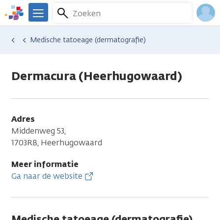
Overslaan
Zoeken
Menu
en
We
naar
zijn
Inlo
Hulp en ondersteuning
Vind hulp bij kanker
Uiterlijke veranderingen
Huidproblemen
Medische tatoeage (dermatografie)
de
er
Acco
inhoud
voor
gaan
je.
Dermacura (Heerhugowaard)
Kanker.nl
Adres
Middenweg 53,
1703RB, Heerhugowaard
Meer informatie
Ga naar de website
Medische tatoeage (dermatografie)