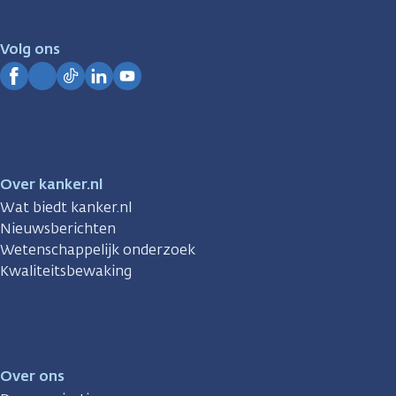
voor
je.
Volg ons
Kanker.nl
Facebook
Instagram
TikTok
LinkedIn
YouTube
Over kanker.nl
Wat biedt kanker.nl
Nieuwsberichten
Wetenschappelijk onderzoek
Kwaliteitsbewaking
Over ons