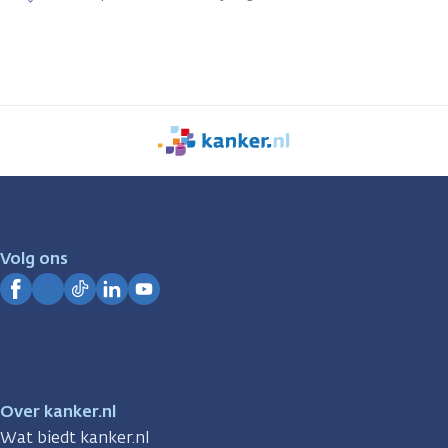
We
zijn
er
voor
je.
Volg ons
Kanker.nl
Facebook
Instagram
TikTok
LinkedIn
YouTube
Over kanker.nl
Wat biedt kanker.nl