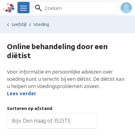
Overslaan
Zoeken
Menu
en
We
naar
zijn
Inlo
Hulp en ondersteuning
Vind hulp bij kanker
Leefstijl
Voeding
de
er
Acco
inhoud
voor
gaan
je.
Online behandeling door een
Kanker.nl
diëtist
Voor informatie en persoonlijke adviezen over
voeding kunt u terecht bij een diëtist. De diëtist kan
u helpen om voedingsproblemen zoveel
…
Lees verder
Sorteren op afstand