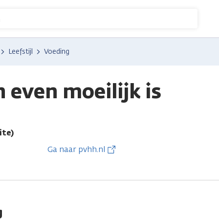
n
Leefstijl
Voeding
n even moeilijk is
ite)
Ga naar pvhh.nl
g