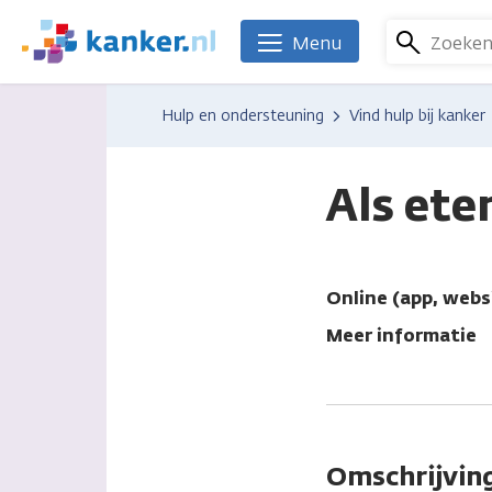
Overslaan
en
Zoeke
Menu
We
naar
zijn
de
er
Hulp en ondersteuning
Vind hulp bij kanker
inhoud
voor
gaan
je.
Kanker.nl
Als ete
Online (app, webs
Meer informatie
Omschrijvin