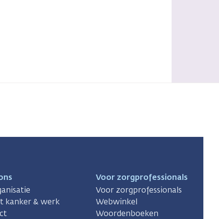
ons
Voor zorgprofessionals
anisatie
Voor zorgprofessionals
ct kanker & werk
Webwinkel
ct
Woordenboeken