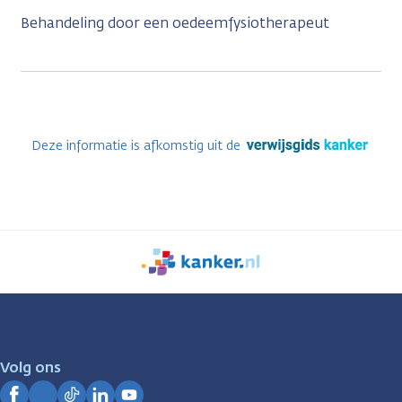
Behandeling door een oedeemfysiotherapeut
Deze informatie is afkomstig uit de
We
zijn
er
voor
je.
Volg ons
Kanker.nl