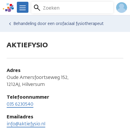
Overslaan
Zoeken
Menu
en
We
naar
zijn
Inlo
Hulp en ondersteuning
Vind hulp bij kanker
Voeding en spijsvertering
Voeding
Behandeling door een orofaciaal fysiotherapeut
de
er
Acco
inhoud
voor
gaan
je.
AKTIEFYSIO
Kanker.nl
Adres
Oude Amersfoortseweg 152,
1212AJ, Hilversum
Telefoonnummer
035 6230540
Emailadres
info@aktiefysio.nl