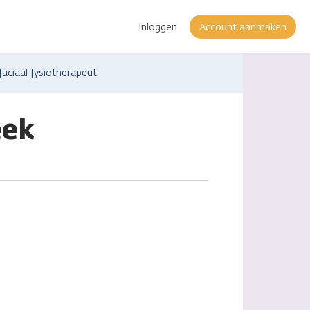
Inloggen
Account aanmaken
aciaal fysiotherapeut
eek