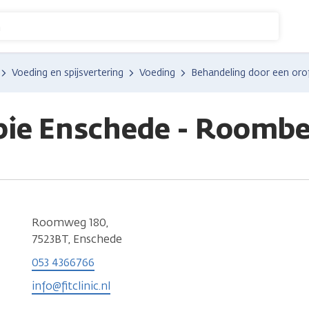
n
Voeding en spijsvertering
Voeding
Behandeling door een orof
apie Enschede - Roomb
Roomweg 180,
7523BT, Enschede
053 4366766
info@fitclinic.nl