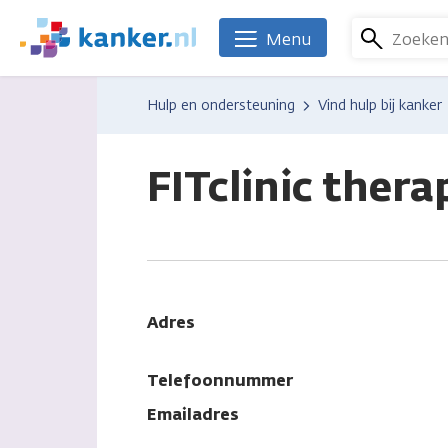
Overslaan
en
Zoeke
Menu
We
naar
zijn
de
er
Hulp en ondersteuning
Vind hulp bij kanker
inhoud
voor
gaan
je.
Kanker.nl
FITclinic ther
Adres
Telefoonnummer
Emailadres