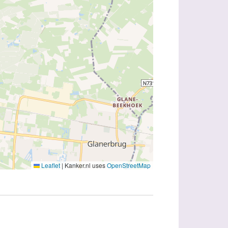
Leaflet
|
Kanker.nl uses
OpenStreetMap