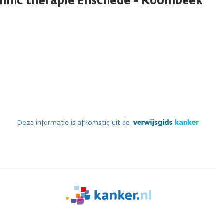
clinic therapie Enschede - Roombeek
Deze informatie is afkomstig uit de
We
zijn