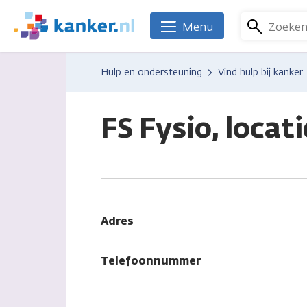
Overslaan
en
Zoeke
Menu
We
naar
zijn
de
er
Hulp en ondersteuning
Vind hulp bij kanker
inhoud
voor
gaan
je.
Kanker.nl
FS Fysio, locat
Adres
Telefoonnummer