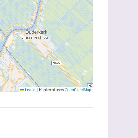
Leaflet
|
Kanker.nl uses
OpenStreetMap