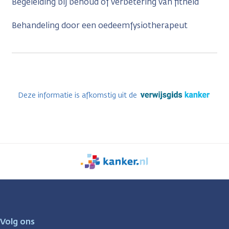
Begeleiding bij behoud of verbetering van fitheid
Behandeling door een oedeemfysiotherapeut
Deze informatie is afkomstig uit de
We
zijn
er
voor
je.
Volg ons
Kanker.nl