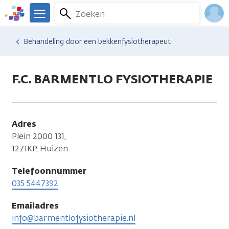
Overslaan
Zoeken
Menu
en
We
naar
zijn
Inlo
Hulp en ondersteuning
Vind hulp bij kanker
Lichamelijke veranderingen
Zitproblemen
Behandeling door een bekkenfysiotherapeut
de
er
Acco
inhoud
voor
gaan
je.
F.C. BARMENTLO FYSIOTHERAPIE
Kanker.nl
Adres
Plein 2000 131,
1271KP, Huizen
Telefoonnummer
035 5447392
Emailadres
info@barmentlofysiotherapie.nl