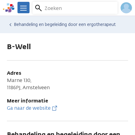
Overslaan
Zoeken
Menu
en
We
naar
zijn
Inlo
Hulp en ondersteuning
Vind hulp bij kanker
Lichamelijke veranderingen
Zitproblemen
Behandeling en begeleiding door een ergotherapeut
de
er
Acco
inhoud
voor
gaan
je.
B-Well
Kanker.nl
Adres
Marne 130,
1186PJ, Amstelveen
Meer informatie
Ga naar de website
Behandeling en begeleiding door een