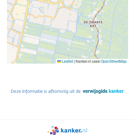
Leaflet
|
Kanker.nl uses
OpenStreetMap
Deze informatie is afkomstig uit de
We