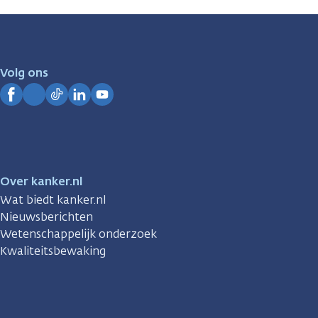
zijn
er
voor
je.
Volg ons
Kanker.nl
Facebook
Instagram
TikTok
LinkedIn
YouTube
Over kanker.nl
Wat biedt kanker.nl
Nieuwsberichten
Wetenschappelijk onderzoek
Kwaliteitsbewaking