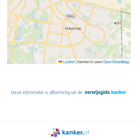
Leaflet
|
Kanker.nl uses
OpenStreetMap
Deze informatie is afkomstig uit de
We