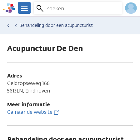
Overslaan
Zoeken
Menu
en
We
naar
zijn
Inlo
Hulp en ondersteuning
Vind hulp bij kanker
Lichamelijke veranderingen
Pijn
Behandeling door een acupuncturist
de
er
Acco
inhoud
voor
gaan
je.
Acupunctuur De Den
Kanker.nl
Adres
Geldropseweg 166,
5613LN, Eindhoven
Meer informatie
Ga naar de website
Behandeling door een acupuncturist