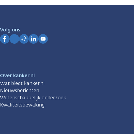
zijn
er
voor
je.
Volg ons
Kanker.nl
Facebook
Instagram
TikTok
LinkedIn
YouTube
Over kanker.nl
Wat biedt kanker.nl
Nieuwsberichten
Wetenschappelijk onderzoek
Kwaliteitsbewaking