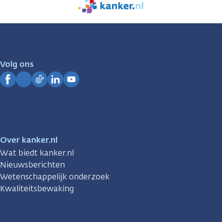
We
zijn
er
voor
je.
Volg ons
Kanker.nl
Facebook
Instagram
TikTok
LinkedIn
YouTube
Over kanker.nl
Wat biedt kanker.nl
Nieuwsberichten
Wetenschappelijk onderzoek
Kwaliteitsbewaking