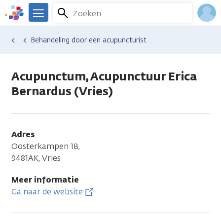
Overslaan
Zoeken
Menu
en
We
naar
zijn
Inlo
Hulp en ondersteuning
Vind hulp bij kanker
Lichamelijke veranderingen
Pijn
Behandeling door een acupuncturist
de
er
Acco
inhoud
voor
gaan
je.
Acupunctum, Acupunctuur Erica
Kanker.nl
Bernardus (Vries)
Adres
Oosterkampen 1B,
9481AK, Vries
Meer informatie
Ga naar de website