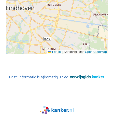
Leaflet
|
Kanker.nl uses
OpenStreetMap
Deze informatie is afkomstig uit de
We