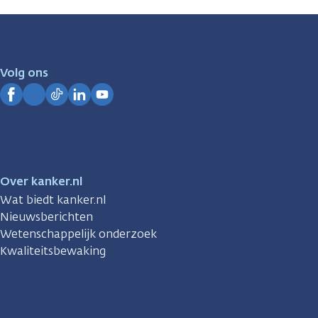
zijn
er
voor
je.
Volg ons
Kanker.nl
Facebook
Instagram
TikTok
LinkedIn
YouTube
Over kanker.nl
Wat biedt kanker.nl
Nieuwsberichten
Wetenschappelijk onderzoek
Kwaliteitsbewaking