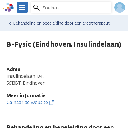
Overslaan
Zoeken
Menu
en
We
naar
zijn
Inlo
Hulp en ondersteuning
Vind hulp bij kanker
Lichamelijke veranderingen
Pijn
Behandeling en begeleiding door een ergotherapeut
de
er
Acco
inhoud
voor
gaan
je.
B-Fysic (Eindhoven, Insulindelaan)
Kanker.nl
Adres
Insulindelaan 134,
5613BT, Eindhoven
Meer informatie
Ga naar de website
Behandeling en begeleiding door een