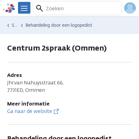
Overslaan
Zoeken
Menu
en
We
naar
zijn
Inlo
Hulp en ondersteuning
Vind hulp bij kanker
Lichamelijke veranderingen
Spraakproblemen
Behandeling door een logopedist
de
er
Acco
inhoud
voor
gaan
je.
Centrum 2spraak (Ommen)
Kanker.nl
Adres
Jhr.van Nahuysstraat 66,
7731ED, Ommen
Meer informatie
Ga naar de website
Behandeling door een logopedist