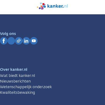
We
zijn
er
voor
je.
Volg ons
Kanker.nl
Facebook
Instagram
TikTok
LinkedIn
YouTube
Over kanker.nl
Wat biedt kanker.nl
Nieuwsberichten
Wetenschappelijk onderzoek
Kwaliteitsbewaking