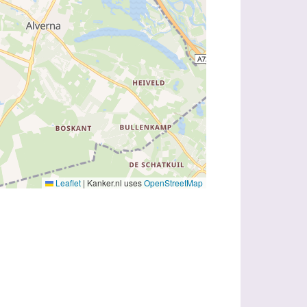
Leaflet
|
Kanker.nl uses
OpenStreetMap