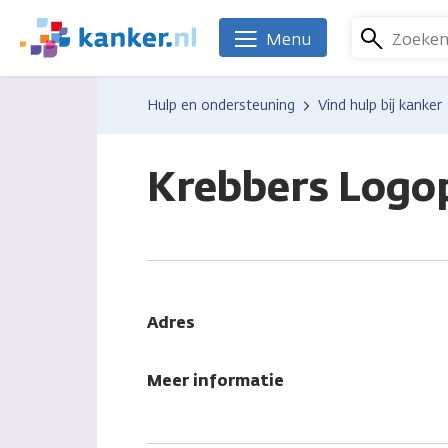
Overslaan
en
Zoeke
Menu
We
naar
zijn
de
er
Hulp en ondersteuning
Vind hulp bij kanker
inhoud
voor
gaan
je.
Kanker.nl
Krebbers Logop
Adres
Meer informatie