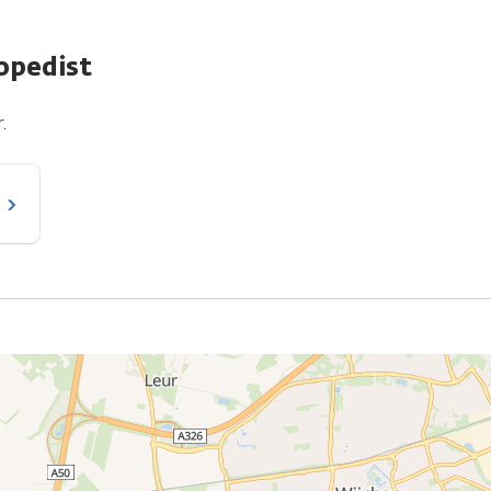
opedist
.