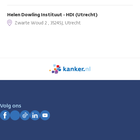
Helen Dowling Instituut - HDI (Utrecht)
Zwarte Woud 2 , 3524SJ, Utrecht
We
zijn
er
voor
je.
Volg ons
Kanker.nl
Facebook
Instagram
TikTok
LinkedIn
YouTube