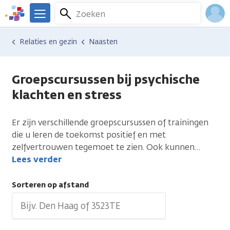
Overslaan
Zoeken
Menu
en
We
naar
zijn
Inlo
Hulp en ondersteuning
Vind hulp bij kanker
Relaties en gezin
Naasten
de
er
Acco
inhoud
voor
gaan
je.
Groepscursussen bij psychische
Kanker.nl
klachten en stress
Er zijn verschillende groepscursussen of trainingen
die u leren de toekomst positief en met
zelfvertrouwen tegemoet te zien. Ook kunnen
…
Lees verder
Sorteren op afstand