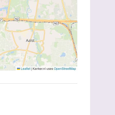
Leaflet
|
Kanker.nl uses
OpenStreetMap