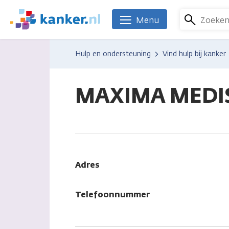
Overslaan
en
Zoeke
Menu
We
naar
zijn
de
er
Hulp en ondersteuning
Vind hulp bij kanker
inhoud
voor
gaan
je.
Kanker.nl
MAXIMA MEDI
Adres
Telefoonnummer