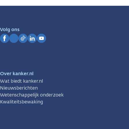
zijn
er
voor
je.
Volg ons
Kanker.nl
Facebook
Instagram
TikTok
LinkedIn
YouTube
Over kanker.nl
Wat biedt kanker.nl
Nieuwsberichten
Wetenschappelijk onderzoek
Kwaliteitsbewaking