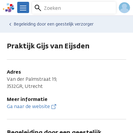
Overslaan
Zoeken
Menu
en
We
naar
zijn
Inlo
Hulp en ondersteuning
Vind hulp bij kanker
Relaties en gezin
Naasten
Begeleiding door een geestelijk verzorger
de
er
Acco
inhoud
voor
gaan
je.
Praktijk Gijs van Eijsden
Kanker.nl
Adres
Van der Palmstraat 19,
3532GR, Utrecht
Meer informatie
Ga naar de website
Begeleiding door een geestelijk