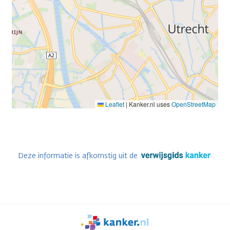
Leaflet
|
Kanker.nl uses
OpenStreetMap
Deze informatie is afkomstig uit de
We