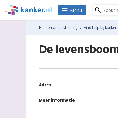
Overslaan
en
Zoeke
Menu
We
naar
zijn
de
er
Hulp en ondersteuning
Vind hulp bij kanker
inhoud
voor
gaan
je.
Kanker.nl
De levensboom
Adres
Meer informatie