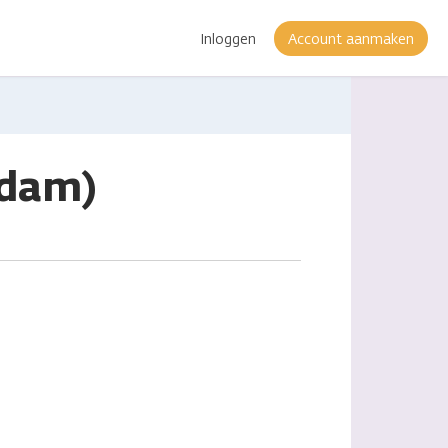
Inloggen
Account aanmaken
rdam)