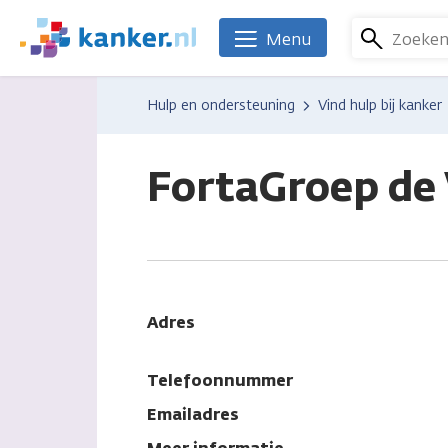
Overslaan
en
Zoeke
Menu
We
naar
zijn
de
er
Hulp en ondersteuning
Vind hulp bij kanker
inhoud
voor
gaan
je.
Kanker.nl
FortaGroep de
Adres
Telefoonnummer
Emailadres