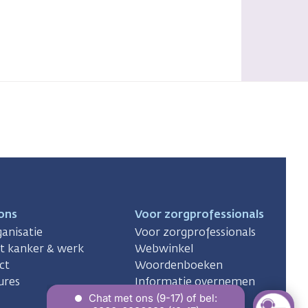
ons
Voor zorgprofessionals
anisatie
Voor zorgprofessionals
ct kanker & werk
Webwinkel
ct
Woordenboeken
ures
Informatie overnemen