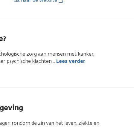
Ga naar de website
e?
chologische zorg aan mensen met kanker,
er psychische klachten
…
Lees verder
geving
en rondom de zin van het leven, ziekte en