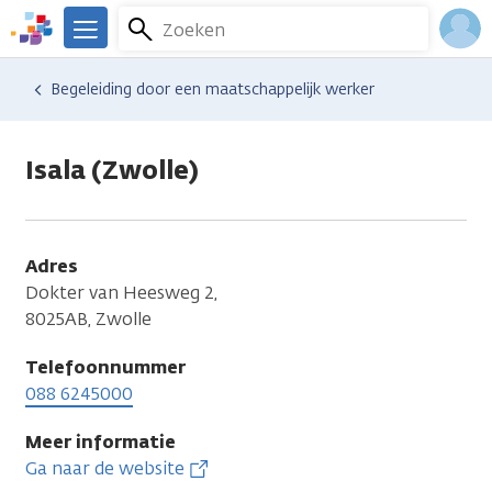
Overslaan
Zoeken
Menu
en
We
naar
zijn
Inlo
Hulp en ondersteuning
Vind hulp bij kanker
Relaties en gezin
Seksualiteit en intimiteit
Begeleiding door een maatschappelijk werker
de
er
Acco
inhoud
voor
gaan
je.
Isala (Zwolle)
Kanker.nl
Adres
Dokter van Heesweg 2,
8025AB, Zwolle
Telefoonnummer
088 6245000
Meer informatie
Ga naar de website