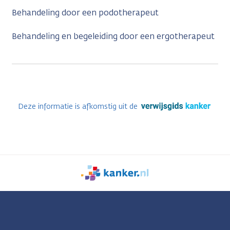
Behandeling door een podotherapeut
Behandeling en begeleiding door een ergotherapeut
Deze informatie is afkomstig uit de
We
zijn
er
voor
je.