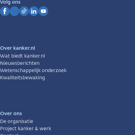
Volg ons
Kanker.nl
Facebook
Instagram
TikTok
LinkedIn
YouTube
Over kanker.nl
Wat biedt kanker.nl
Nieuwsberichten
Wetenschappelijk onderzoek
Kwaliteitsbewaking
Over ons
De organisatie
Project kanker & werk