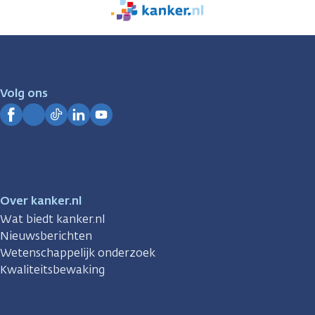
We
zijn
er
voor
je.
Volg ons
Kanker.nl
Facebook
Instagram
TikTok
LinkedIn
YouTube
Over kanker.nl
Wat biedt kanker.nl
Nieuwsberichten
Wetenschappelijk onderzoek
Kwaliteitsbewaking