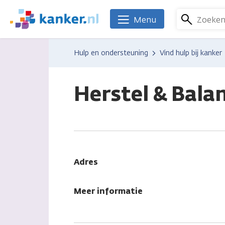
Overslaan
en
Zoeke
Menu
We
naar
zijn
de
er
Hulp en ondersteuning
Vind hulp bij kanker
inhoud
voor
gaan
je.
Kanker.nl
Herstel & Balan
Adres
Meer informatie