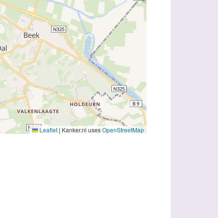
Leaflet
|
Kanker.nl uses
OpenStreetMap