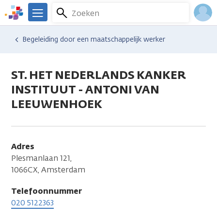
Overslaan
Zoeken
Menu
en
We
naar
zijn
Inlo
Hulp en ondersteuning
Vind hulp bij kanker
Relaties en gezin
Seksualiteit en intimiteit
Begeleiding door een maatschappelijk werker
de
er
Acco
inhoud
voor
gaan
je.
ST. HET NEDERLANDS KANKER
Kanker.nl
INSTITUUT - ANTONI VAN
LEEUWENHOEK
Adres
Plesmanlaan 121,
1066CX, Amsterdam
Telefoonnummer
020 5122363