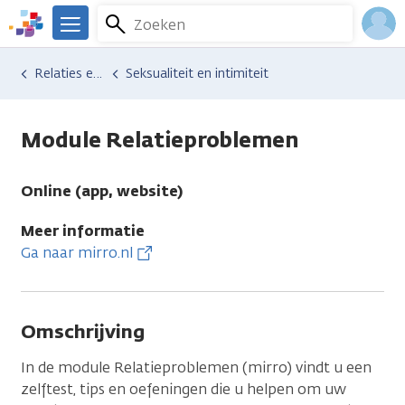
Overslaan
Zoeken
Menu
en
We
naar
zijn
Inlo
Hulp en ondersteuning
Vind hulp bij kanker
Relaties en gezin
Seksualiteit en intimiteit
de
er
Acco
inhoud
voor
gaan
je.
Module Relatieproblemen
Kanker.nl
Online (app, website)
Meer informatie
Ga naar mirro.nl
Omschrijving
In de module Relatieproblemen (mirro) vindt u een
zelftest, tips en oefeningen die u helpen om uw