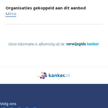
Organisaties gekoppeld aan dit aanbod
Mirro
Deze informatie is afkomstig uit de
We
zijn
er
voor
je.
Volg ons
Kanker.nl