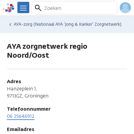
Overslaan
Zoeken
Menu
en
We
naar
zijn
Inlo
Hulp en ondersteuning
Vind hulp bij kanker
Relaties en gezin
Seksualiteit en intimiteit
AYA-zorg (Nationaal AYA ‘Jong & Kanker’ Zorgnetwerk)
de
er
Acco
inhoud
voor
gaan
je.
AYA zorgnetwerk regio
Kanker.nl
Noord/Oost
Adres
Hanzeplein 1,
9713GZ, Groningen
Telefoonnummer
06 25646912
Emailadres