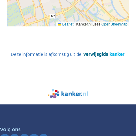
Leaflet
|
Kanker.nl uses
OpenStreetMap
Deze informatie is afkomstig uit de
We
zijn
er
voor
je.
Volg ons
Kanker.nl