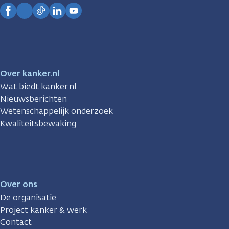
Kanker.nl
Facebook
Instagram
TikTok
LinkedIn
YouTube
Over kanker.nl
Wat biedt kanker.nl
Nieuwsberichten
Wetenschappelijk onderzoek
Kwaliteitsbewaking
Over ons
De organisatie
Project kanker & werk
Contact