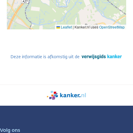
Leaflet
|
Kanker.nl uses
OpenStreetMap
Deze informatie is afkomstig uit de
We
zijn
er
voor
je.
Volg ons