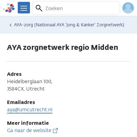
Overslaan
Zoeken
Menu
en
We
naar
zijn
Inlo
Hulp en ondersteuning
Vind hulp bij kanker
Relaties en gezin
Seksualiteit en intimiteit
AYA-zorg (Nationaal AYA ‘Jong & Kanker’ Zorgnetwerk)
de
er
Acco
inhoud
voor
gaan
je.
AYA zorgnetwerk regio Midden
Kanker.nl
Adres
Heidelberglaan 100,
3584CX, Utrecht
Emailadres
aya@umcutrecht.nl
Meer informatie
Ga naar de website