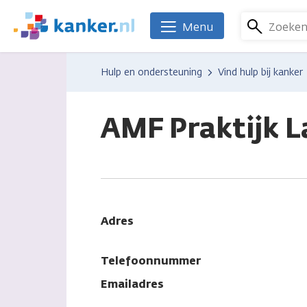
Overslaan
en
Zoeke
Menu
We
naar
zijn
de
er
Hulp en ondersteuning
Vind hulp bij kanker
inhoud
voor
gaan
je.
Kanker.nl
AMF Praktijk 
Adres
Telefoonnummer
Emailadres