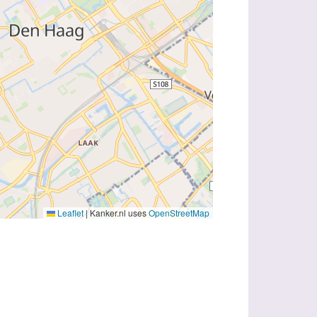
Leaflet
|
Kanker.nl uses
OpenStreetMap