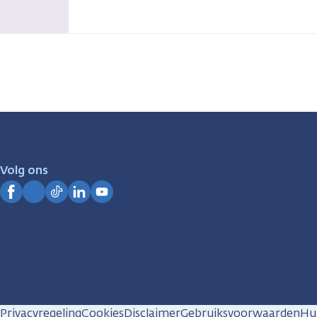
Volg ons
Facebook
Instagram
TikTok
LinkedIn
YouTube
Privacyregeling
Cookies
Disclaimer
Gebruiksvoorwaarden
Hui