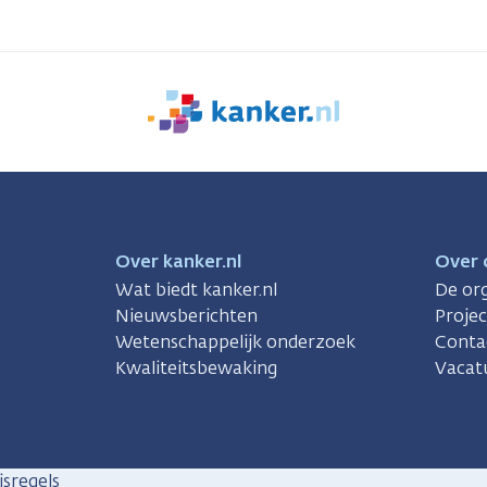
We
zijn
er
voor
je.
Kanker.nl
Over kanker.nl
Over 
Wat biedt kanker.nl
De org
Nieuwsberichten
Proje
Wetenschappelijk onderzoek
Conta
Kwaliteitsbewaking
Vacat
sregels