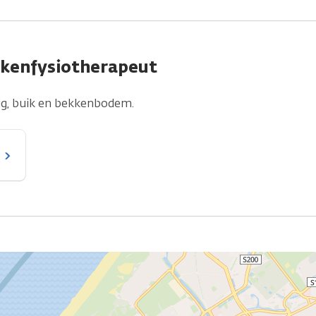
kkenfysiotherapeut
rug, buik en bekkenbodem.