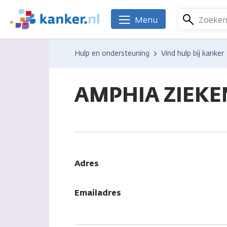
Overslaan
en
Zoeke
Menu
We
naar
zijn
de
er
Hulp en ondersteuning
Vind hulp bij kanker
inhoud
voor
gaan
je.
Kanker.nl
AMPHIA ZIEKE
Adres
Emailadres