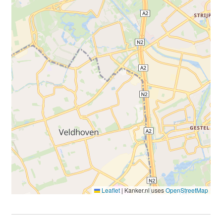
Leaflet
|
Kanker.nl uses
OpenStreetMap