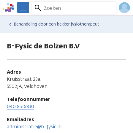
Overslaan
Zoeken
Menu
en
We
naar
zijn
Inlo
Hulp en ondersteuning
Vind hulp bij kanker
Relaties en gezin
Seksualiteit en intimiteit
Behandeling door een bekkenfysiotherapeut
de
er
Acco
inhoud
voor
gaan
je.
B-Fysic de Bolzen B.V
Kanker.nl
Adres
Kruisstraat 23a,
5502JA, Veldhoven
Telefoonnummer
040 8516830
Emailadres
administratie@b-fysic.nl