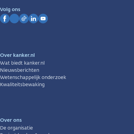
je.
Volg ons
Kanker.nl
Facebook
Instagram
TikTok
LinkedIn
YouTube
Over kanker.nl
Wat biedt kanker.nl
Nieuwsberichten
Wetenschappelijk onderzoek
Kwaliteitsbewaking
Over ons
De organisatie