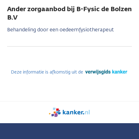
Ander zorgaanbod bij B-Fysic de Bolzen
B.V
Behandeling door een oedeemfysiotherapeut
Deze informatie is afkomstig uit de
We
zijn
er
voor