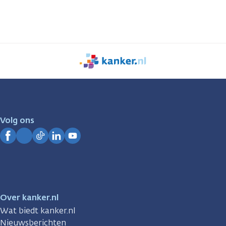
We
zijn
er
voor
je.
Volg ons
Kanker.nl
Facebook
Instagram
TikTok
LinkedIn
YouTube
Over kanker.nl
Wat biedt kanker.nl
Nieuwsberichten