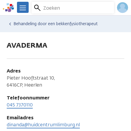
Overslaan
Zoeken
Menu
en
We
naar
zijn
Inlo
Hulp en ondersteuning
Vind hulp bij kanker
Relaties en gezin
Seksualiteit en intimiteit
Behandeling door een bekkenfysiotherapeut
de
er
Acco
inhoud
voor
gaan
je.
AVADERMA
Kanker.nl
Adres
Pieter Hooftstraat 10,
6416CP, Heerlen
Telefoonnummer
045 7370110
Emailadres
dinanda@huidcentrumlimburg.nl