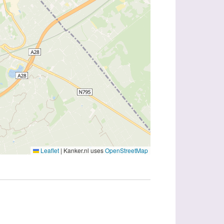
Leaflet
|
Kanker.nl uses
OpenStreetMap