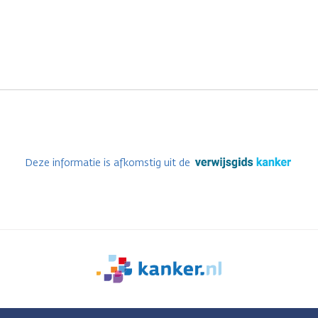
Deze informatie is afkomstig uit de
We
zijn
er