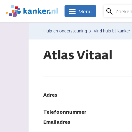
Overslaan
en
Zoeke
Menu
We
naar
zijn
de
er
Hulp en ondersteuning
Vind hulp bij kanker
inhoud
voor
gaan
je.
Kanker.nl
Atlas Vitaal
Adres
Telefoonnummer
Emailadres