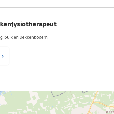
kkenfysiotherapeut
rug, buik en bekkenbodem.