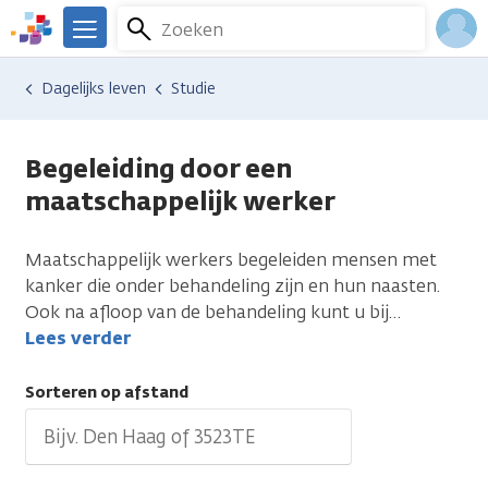
Overslaan
Zoeken
Menu
en
We
naar
zijn
Inlo
Hulp en ondersteuning
Vind hulp bij kanker
Dagelijks leven
Studie
de
er
Acco
inhoud
voor
gaan
je.
Begeleiding door een
Kanker.nl
maatschappelijk werker
Maatschappelijk werkers begeleiden mensen met
kanker die onder behandeling zijn en hun naasten.
Ook na afloop van de behandeling kunt u bij
…
Lees verder
Sorteren op afstand