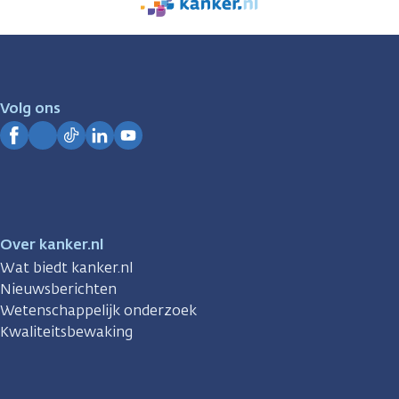
We
zijn
er
voor
je.
Volg ons
Kanker.nl
Facebook
Instagram
TikTok
LinkedIn
YouTube
Over kanker.nl
Wat biedt kanker.nl
Nieuwsberichten
Wetenschappelijk onderzoek
Kwaliteitsbewaking