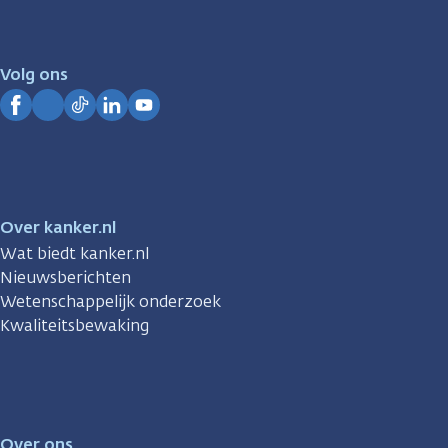
er
voor
je.
Volg ons
Kanker.nl
Facebook
Instagram
TikTok
LinkedIn
YouTube
Over kanker.nl
Wat biedt kanker.nl
Nieuwsberichten
Wetenschappelijk onderzoek
Kwaliteitsbewaking
Over ons