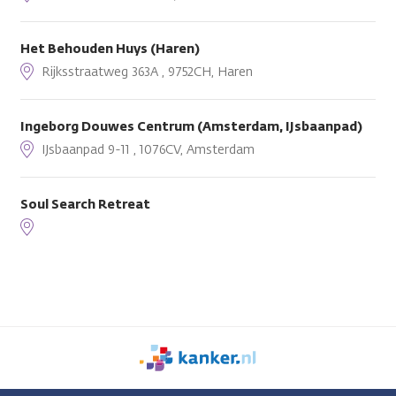
Het Behouden Huys (Haren)
Rijksstraatweg 363A , 9752CH, Haren
Ingeborg Douwes Centrum (Amsterdam, IJsbaanpad)
IJsbaanpad 9-11 , 1076CV, Amsterdam
Soul Search Retreat
We
zijn