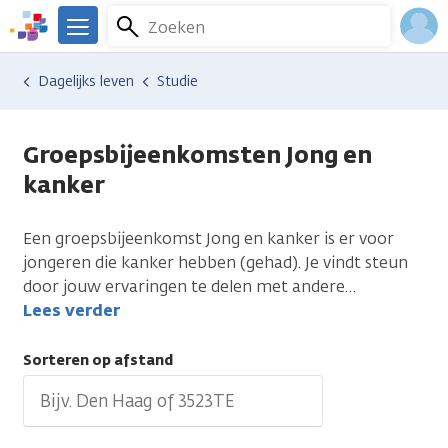
Overslaan
Zoeken
Menu
en
We
naar
zijn
Inlo
Hulp en ondersteuning
Vind hulp bij kanker
Dagelijks leven
Studie
de
er
Acco
inhoud
voor
gaan
je.
Groepsbijeenkomsten Jong en
Kanker.nl
kanker
Een groepsbijeenkomst Jong en kanker is er voor
jongeren die kanker hebben (gehad). Je vindt steun
door jouw ervaringen te delen met andere
…
Lees verder
Sorteren op afstand