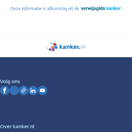
Deze informatie is afkomstig uit de
We
zijn
er
voor
je.
Volg ons
Kanker.nl
Facebook
Instagram
TikTok
LinkedIn
YouTube
Over kanker.nl