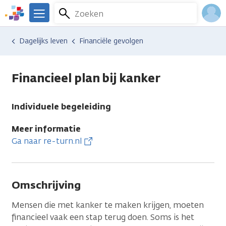
Overslaan
Zoeken
Menu
en
We
naar
zijn
Inlo
Hulp en ondersteuning
Vind hulp bij kanker
Dagelijks leven
Financiële gevolgen
de
er
Acco
inhoud
voor
gaan
je.
Financieel plan bij kanker
Kanker.nl
Individuele begeleiding
Meer informatie
Ga naar re-turn.nl
Omschrijving
Mensen die met kanker te maken krijgen, moeten
financieel vaak een stap terug doen. Soms is het