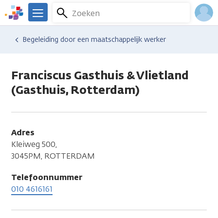
Overslaan
Zoeken
Menu
en
We
naar
zijn
Inlo
Hulp en ondersteuning
Vind hulp bij kanker
Dagelijks leven
Financiële gevolgen
Begeleiding door een maatschappelijk werker
de
er
Acco
inhoud
voor
gaan
je.
Franciscus Gasthuis & Vlietland
Kanker.nl
(Gasthuis, Rotterdam)
Adres
Kleiweg 500,
3045PM, ROTTERDAM
Telefoonnummer
010 4616161