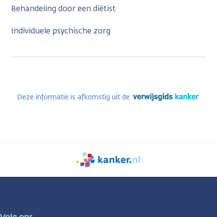
Behandeling door een diëtist
Individuele psychische zorg
Deze informatie is afkomstig uit de
We
zijn
er
voor
je.
Volg ons