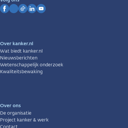
Kanker.nl
Facebook
Instagram
TikTok
LinkedIn
YouTube
Over kanker.nl
Wat biedt kanker.nl
Nieuwsberichten
Wetenschappelijk onderzoek
Kwaliteitsbewaking
Over ons
De organisatie
Project kanker & werk
Contact