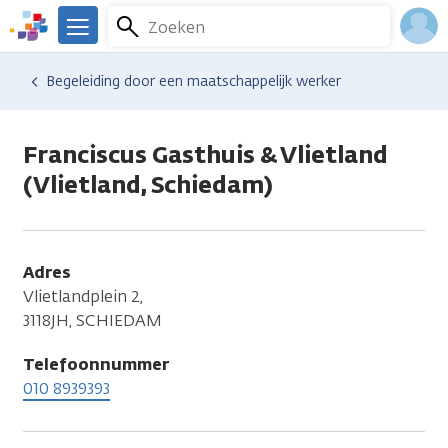
Overslaan
Zoeken
Menu
en
We
naar
zijn
Inlo
Hulp en ondersteuning
Vind hulp bij kanker
Dagelijks leven
Financiële gevolgen
Begeleiding door een maatschappelijk werker
de
er
Acco
inhoud
voor
gaan
je.
Franciscus Gasthuis & Vlietland
Kanker.nl
(Vlietland, Schiedam)
Adres
Vlietlandplein 2,
3118JH, SCHIEDAM
Telefoonnummer
010 8939393