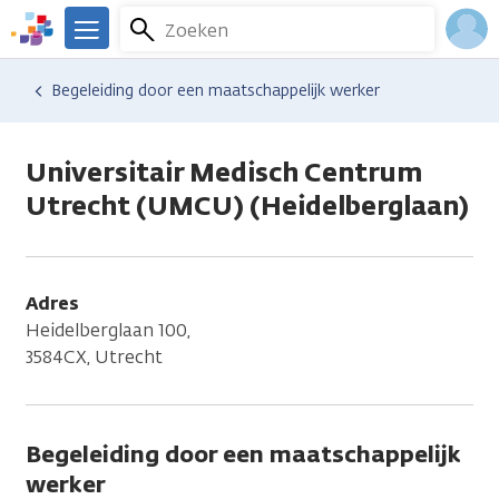
Overslaan
Zoeken
Menu
en
We
naar
zijn
Inlo
Hulp en ondersteuning
Vind hulp bij kanker
Dagelijks leven
Financiële gevolgen
Begeleiding door een maatschappelijk werker
de
er
Acco
inhoud
voor
gaan
je.
Universitair Medisch Centrum
Kanker.nl
Utrecht (UMCU) (Heidelberglaan)
Adres
Heidelberglaan 100,
3584CX, Utrecht
Begeleiding door een maatschappelijk
werker