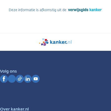
Deze informatie is afkomstig uit de
We
zijn
er
voor
je.
Volg ons
Kanker.nl
Facebook
Instagram
TikTok
LinkedIn
YouTube
Over kanker.nl