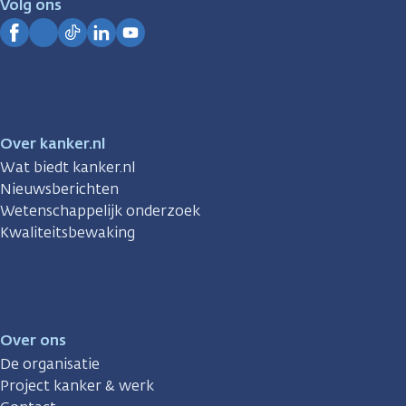
Volg ons
Kanker.nl
Facebook
Instagram
TikTok
LinkedIn
YouTube
Over kanker.nl
Wat biedt kanker.nl
Nieuwsberichten
Wetenschappelijk onderzoek
Kwaliteitsbewaking
Over ons
De organisatie
Project kanker & werk