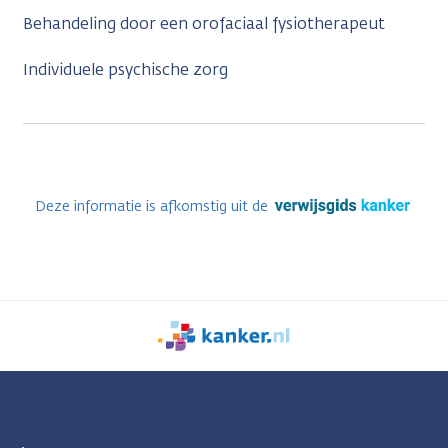
Behandeling door een orofaciaal fysiotherapeut
Individuele psychische zorg
Deze informatie is afkomstig uit de
We
zijn
er
voor
je.