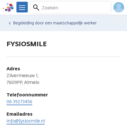
Overslaan
Zoeken
Menu
en
We
naar
zijn
Inlo
Hulp en ondersteuning
Vind hulp bij kanker
Dagelijks leven
Financiële gevolgen
Begeleiding door een maatschappelijk werker
de
er
Acco
inhoud
voor
gaan
je.
FYSIOSMILE
Kanker.nl
Adres
Zilvermeeuw 1,
7609PP, Almelo
Telefoonnummer
06 39273456
Emailadres
info@fysiosmile.nl